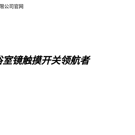
限公司官网
浴室镜触摸开关领航者