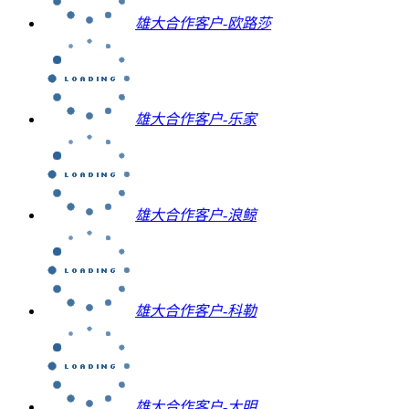
雄大合作客户-欧路莎
雄大合作客户-乐家
雄大合作客户-浪鲸
雄大合作客户-科勒
雄大合作客户-大明