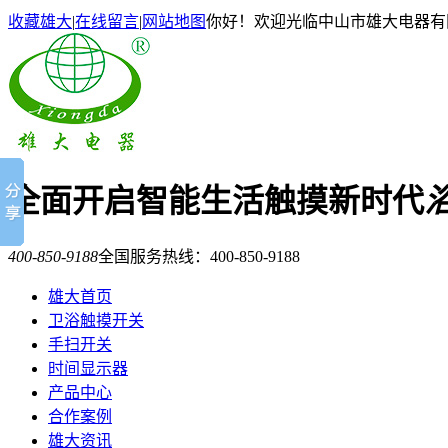
收藏雄大
|
在线留言
|
网站地图
你好！欢迎光临中山市雄大电器有
全面开启智能生活触摸新时代
400-850-9188
全国服务热线：
400-850-9188
雄大首页
卫浴触摸开关
手扫开关
时间显示器
产品中心
合作案例
雄大资讯